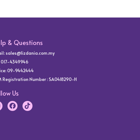
lp & Questions
il:
sales@lizdania.com.my
: 017-4349946
ice: 09-9442444
 Registration Number : SA0418290-H
llow Us