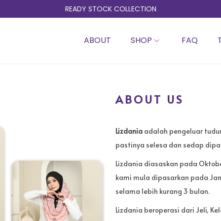
READY STOCK COLLECTION
ABOUT
SHOP
FAQ
ABOUT US
Lizdania
adalah pengeluar tudun
pastinya selesa dan sedap dipa
Lizdania diasaskan pada Oktob
kami mula dipasarkan pada Jan
selama lebih kurang 3 bulan.
Lizdania beroperasi dari Jeli, 